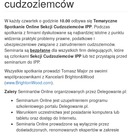
cudzoziemców
W każdy czwartek o godzinie
10.00
odbywa się
Tematyczne
Spotkanie Online Sekcji Cudzoziemców IPP
. Podczas
spotkania z firmami dyskutowane są najbardziej istotne z punktu
widzenia praktyki problemy prawne, podatkowe i
ubezpieczeniowe związane z zatrudnieniem cudzoziemców.
Seminaria są
bezpłatne
dla wszystkich firm delegujących, które
są członkami
Sekcji
Cudzoziemców
IPP
lub też przystąpią przed
seminarium do IPP.
Wszystkie spotkania prowadzi Tomasz Major ze swoimi
współpracownikami z Kancelarii Brighton&Wood
(
www.BrightonWood.com
).
Zalety
Seminariów Online organizowanych przez Delegowanie.pl:
Seminarium Online jest uzupełnieniem programu
szkoleniowego portalu Delegowanie.pl.
Warunkiem uczestnictwa jest posiadanie komputera lub
tabletu oraz dostęp do Internetu.
Seminaria Online prowadzone są wyłącznie przez
doświadczonych, renomowanych ekspertów w zakresie